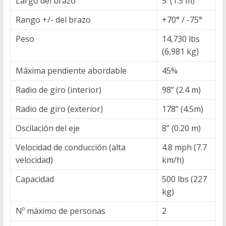
Largo del brazo
5’ (1.5 m)
Rango +/- del brazo
+70° / -75°
Peso
14,730 lbs
(6,981 kg)
Máxima pendiente abordable
45%
Radio de giro (interior)
98” (2.4 m)
Radio de giro (exterior)
178” (4.5m)
Oscilación del eje
8” (0.20 m)
Velocidad de conducción (alta
4.8 mph (7.7
velocidad)
km/h)
Capacidad
500 lbs (227
kg)
Nº máximo de personas
2