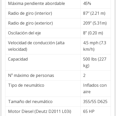
Máxima pendiente abordable
45%
Radio de giro (interior)
87″ (2.21 m)
Radio de giro (exterior)
209” (5.31m)
Oscilación del eje
8” (0.20 m)
Velocidad de conducción (alta
4.5 mph (7.3
velocidad)
km/h)
Capacidad
500 lbs (227
kg)
Nº máximo de personas
2
Tipo de neumático
Inflados con
aire
Tamaño del neumático
355/55 D625
Motor Diesel (Deutz D2011 L03i)
65 HP